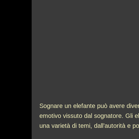
Sognare un elefante può avere divers
emotivo vissuto dal sognatore. Gli e
una varietà di temi, dall’autorità e p