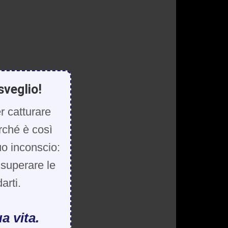
sveglio!
r catturare
rché è così
uo inconscio:
, superare le
arti.
a vita.