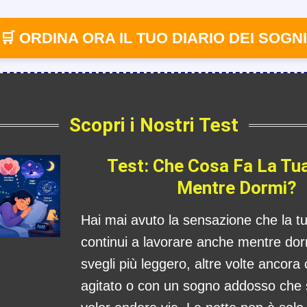
🛒 ORDINA ORA IL TUO DIARIO DEI SOGNI
Scopri i Nostri Test
Test: Che Cosa Fa La Tu
Mentre Dormi?
Hai mai avuto la sensazione che la 
continui a lavorare anche mentre dorm
svegli più leggero, altre volte ancora
agitato o con un sogno addosso che