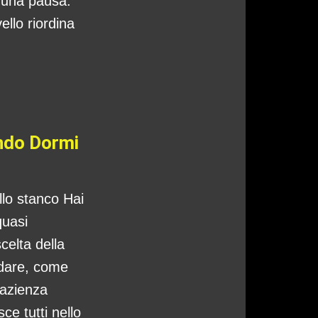
o una pausa:
ello riordina
ando Dormi
ello stanco Hai
quasi
celta della
ndare, come
pazienza
ce tutti nello