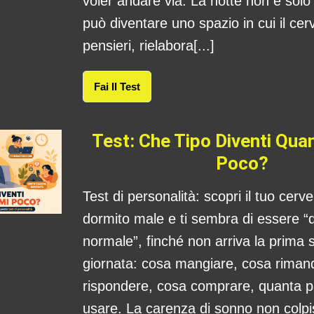
voler andare via. La notte non è sol
può diventare uno spazio in cui il cerv
pensieri, rielabora[...]
Fai Il Test
Test: Che Tipo Diventi Qu
Poco?
Test di personalità: scopri il tuo cerv
dormito male e ti sembra di essere “
normale”, finché non arriva la prima s
giornata: cosa mangiare, cosa rima
rispondere, cosa comprare, quanta 
usare. La carenza di sonno non colpis