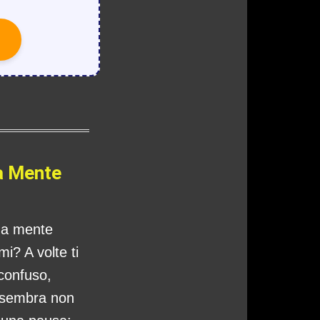
a Mente
tua mente
i? A volte ti
 confuso,
 sembra non