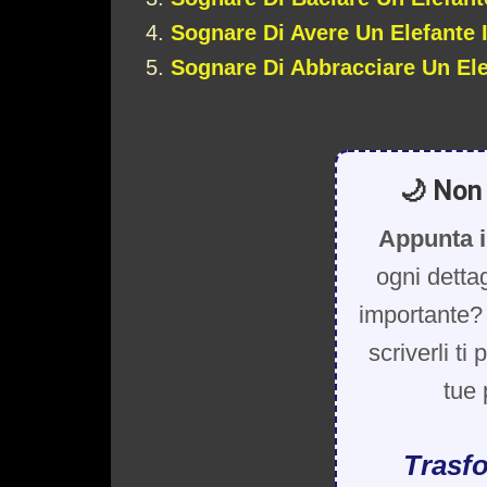
Sognare Di Avere Un Elefante 
Sognare Di Abbracciare Un El
🌙 Non 
Appunta i
ogni detta
importante? 
scriverli ti
tue 
Trasfo