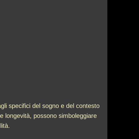
li specifici del sogno e del contesto
a e longevità, possono simboleggiare
ità.