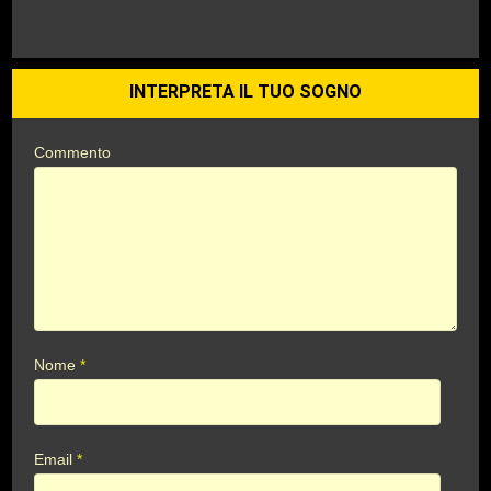
INTERPRETA IL TUO SOGNO
Commento
Nome
*
Email
*