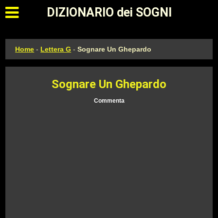
Apri il menu principale
DIZIONARIO dei SOGNI
Home
-
Lettera G
-
Sognare Un Ghepardo
Sognare Un Ghepardo
Commenta