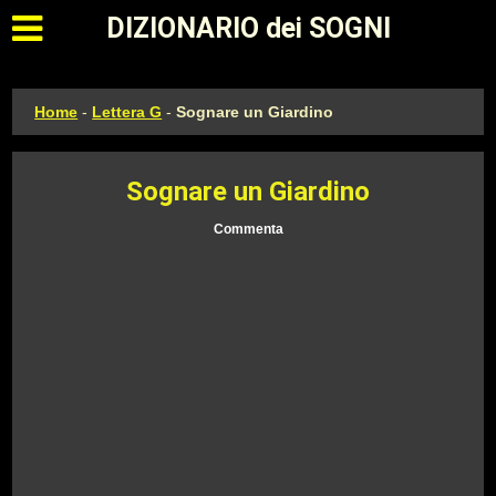
Apri il menu principale
DIZIONARIO dei SOGNI
Home
-
Lettera G
-
Sognare un Giardino
Sognare un Giardino
Commenta