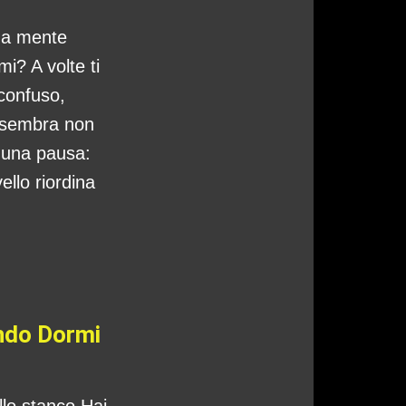
tua mente
i? A volte ti
 confuso,
 sembra non
o una pausa:
ello riordina
ando Dormi