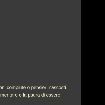
oni compiute o pensieri nascosti.
meritare o la paura di essere