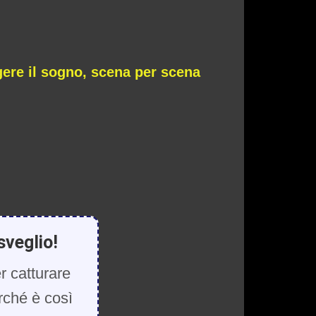
ere il sogno, scena per scena
sveglio!
r catturare
rché è così