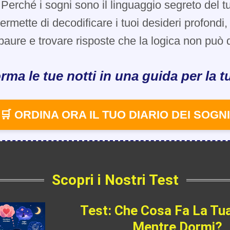
Perché i sogni sono il linguaggio segreto del t
 permette di decodificare i tuoi desideri profondi
paure e trovare risposte che la logica non può d
rma le tue notti in una guida per la tu
🛒 ORDINA ORA IL TUO DIARIO DEI SOGNI
Scopri i Nostri Test
Test: Che Cosa Fa La Tu
Mentre Dormi?