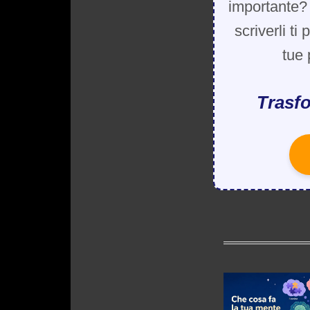
importante? 
scriverli ti
tue 
Trasfo