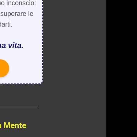
uo inconscio:
, superare le
arti.
a vita.
a Mente