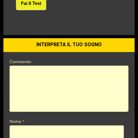
Fai Il Test
INTERPRETA IL TUO SOGNO
Commento
Nome
*