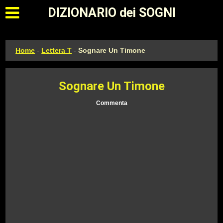
Apri il menu principale
DIZIONARIO dei SOGNI
Home
-
Lettera T
-
Sognare Un Timone
Sognare Un Timone
Commenta