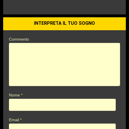
INTERPRETA IL TUO SOGNO
Commento
Nome
*
Email
*