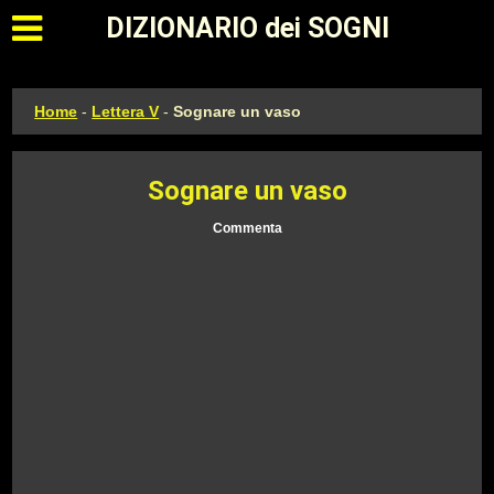
Apri il menu principale
DIZIONARIO dei SOGNI
Home
-
Lettera V
-
Sognare un vaso
Sognare un vaso
Commenta