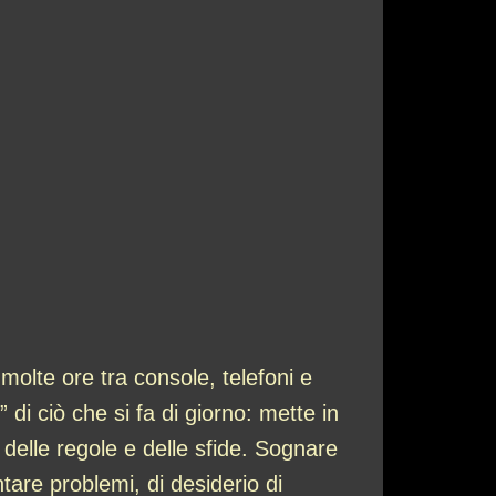
olte ore tra console, telefoni e
 di ciò che si fa di giorno: mette in
e delle regole e delle sfide. Sognare
tare problemi, di desiderio di