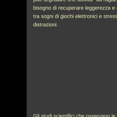
bisogno di recuperare leggerezza e gi
tra sogni di giochi elettronici e stre
distrazioni.
Gli studi scientifici che osservano 