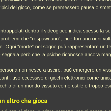
ipici del gioco, come se premessero pausa o smette
intrappolati dentro il videogioco indica spesso la s
, problemi che “respawnano”, cioè tornano ogni volta
e. Ogni “morte” nel sogno può rappresentare un t
are segnala però che la psiche riconosce ancora mar
persona non riesce a uscire, può emergere un vissut
canti, uso eccessivo di giochi elettronici come unica
ecchio di un mondo vissuto come ostile o troppo es
n altro che gioca