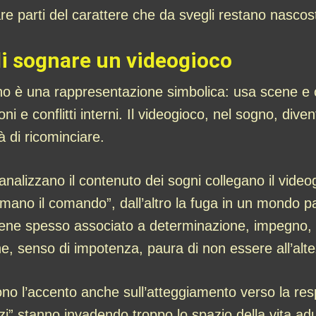
are parti del carattere che da svegli restano nascos
 di sognare un videogioco
gno è una rappresentazione simbolica: usa scene e og
 e conflitti interni. Il videogioco, nel sogno, dive
ità di ricominciare.
e analizzano il contenuto dei sogni collegano il vide
 in mano il comando”, dall’altro la fuga in un mondo
iene spesso associato a determinazione, impegno, vo
ione, senso di impotenza, paura di non essere all’alt
ono l’accento anche sull’atteggiamento verso la re
i” stanno invadendo troppo lo spazio della vita adult