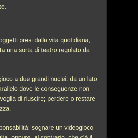
te.
getti presi dalla vita quotidiana,
nta una sorta di teatro regolato da
ogioco a due grandi nuclei: da un lato
 parallelo dove le conseguenze non
glia di riuscire; perdere o restare
ezza.
sponsabilità: sognare un videogioco
a, oppure, al contrario, che c’è il