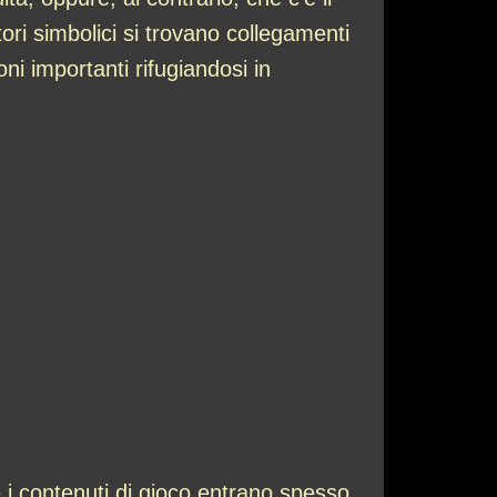
ori simbolici si trovano collegamenti
oni importanti rifugiandosi in
 i contenuti di gioco entrano spesso