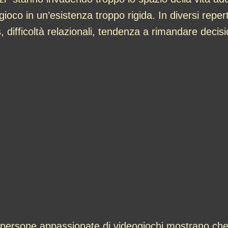
oco in un’esistenza troppo rigida. In diversi repert
ss, difficoltà relazionali, tendenza a rimandare decisi
le persone appassionate di videogiochi mostrano che