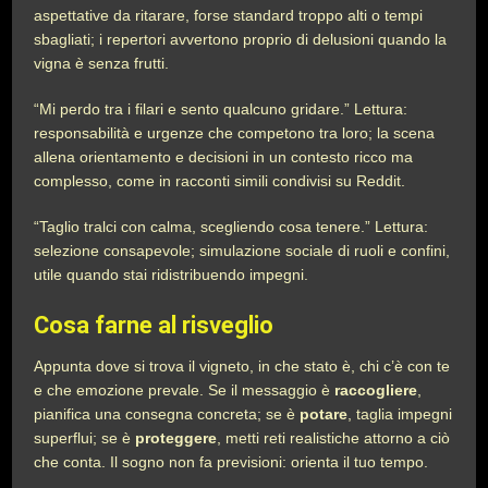
aspettative da ritarare, forse standard troppo alti o tempi
sbagliati; i repertori avvertono proprio di delusioni quando la
vigna è senza frutti.
“Mi perdo tra i filari e sento qualcuno gridare.” Lettura:
responsabilità e urgenze che competono tra loro; la scena
allena orientamento e decisioni in un contesto ricco ma
complesso, come in racconti simili condivisi su Reddit.
“Taglio tralci con calma, scegliendo cosa tenere.” Lettura:
selezione consapevole; simulazione sociale di ruoli e confini,
utile quando stai ridistribuendo impegni.
Cosa farne al risveglio
Appunta dove si trova il vigneto, in che stato è, chi c’è con te
e che emozione prevale. Se il messaggio è
raccogliere
,
pianifica una consegna concreta; se è
potare
, taglia impegni
superflui; se è
proteggere
, metti reti realistiche attorno a ciò
che conta. Il sogno non fa previsioni: orienta il tuo tempo.