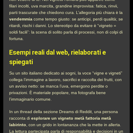
filari incolti, uva marcita, grandine improvvisa: fatica, rinvii,
parti trascurate che chiedono cura. L’allegoria più chiara è la
vendemmia
come tempo giusto: se anticipi, perdi qualità; se
ritardi, rischi i danni. Lo stereotipo da evitare è “vigneto =
soldi facili”: la scena di solito parla di processi, non di colpi di
fortuna.
Esempi reali dal web, rielaborati e
spiegati
Su un sito italiano dedicato ai sogni, la voce “vigne e vigneti”
collega l’immagine a lavoro, sacrifici e raccolta dei frutti, con
un avviso netto: se manca l’uva, emergono perdite o
privazioni. È materiale popolare, ma fotografa bene
l’immaginario comune.
In un thread della sezione Dreams di Reddit, una persona
racconta di
esplorare un vigneto metà fattoria metà
labirinto
, con un grido in lontananza che la mette in allerta.
La lettura partecipata parla di responsabilità e decisioni in un