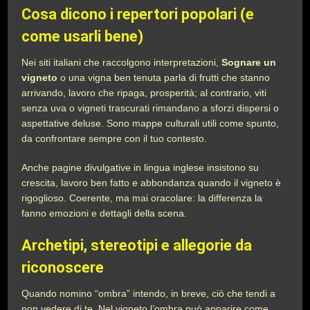
Cosa dicono i repertori popolari (e
come usarli bene)
Nei siti italiani che raccolgono interpretazioni,
Sognare un
vigneto
o una vigna ben tenuta parla di frutti che stanno
arrivando, lavoro che ripaga, prosperità; al contrario, viti
senza uva o vigneti trascurati rimandano a sforzi dispersi o
aspettative deluse. Sono mappe culturali utili come spunto,
da confrontare sempre con il tuo contesto.
Anche pagine divulgative in lingua inglese insistono su
crescita, lavoro ben fatto e abbondanza quando il vigneto è
rigoglioso. Coerente, ma mai oracolare: la differenza la
fanno emozioni e dettagli della scena.
Archetipi, stereotipi e allegorie da
riconoscere
Quando nomino “ombra” intendo, in breve, ciò che tendi a
non vedere di te. Nel vigneto l’ombra può apparire come