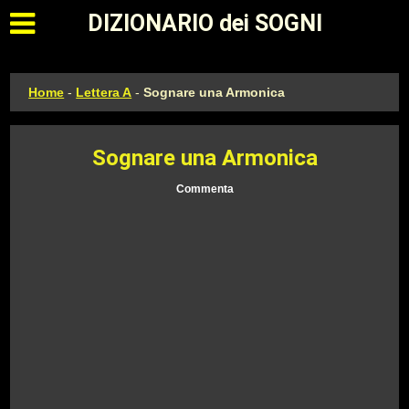
Apri il menu principale
DIZIONARIO dei SOGNI
Home
-
Lettera A
-
Sognare una Armonica
Sognare una Armonica
Commenta