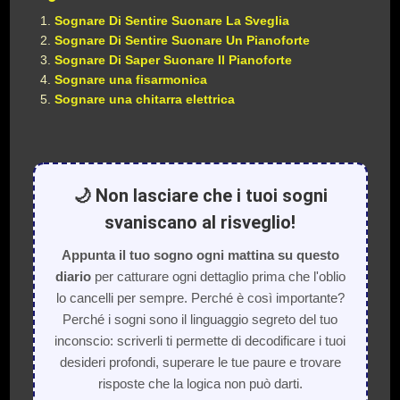
Sognare Di Sentire Suonare La Sveglia
Sognare Di Sentire Suonare Un Pianoforte
Sognare Di Saper Suonare Il Pianoforte
Sognare una fisarmonica
Sognare una chitarra elettrica
🌙 Non lasciare che i tuoi sogni
svaniscano al risveglio!
Appunta il tuo sogno ogni mattina su questo
diario
per catturare ogni dettaglio prima che l'oblio
lo cancelli per sempre. Perché è così importante?
Perché i sogni sono il linguaggio segreto del tuo
inconscio: scriverli ti permette di decodificare i tuoi
desideri profondi, superare le tue paure e trovare
risposte che la logica non può darti.