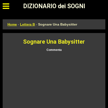
Apri il menu principale
DIZIONARIO dei SOGNI
Home
-
Lettera B
-
Sognare Una Babysitter
Sognare Una Babysitter
Commenta