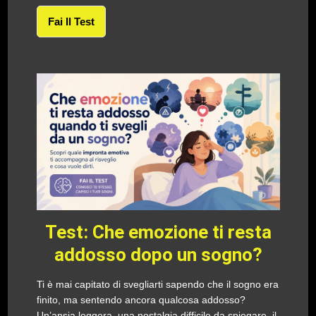
Fai Il Test
Test: Che emozione ti resta
addosso dopo un sogno?
Ti è mai capitato di svegliarti sapendo che il sogno era
finito, ma sentendo ancora qualcosa addosso?
Un’ansia leggera, una nostalgia difficile da spiegare, il