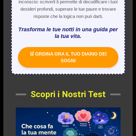
inconscio: scriverli ti permette di decodificare i tuoi
desideri profondi, superare le tue paure e trovare
risposte che la logica non può darti.
Trasforma le tue notti in una guida per
la tua vita.
🛒 ORDINA ORA IL TUO DIARIO DEI
SOGNI
Scopri i Nostri Test