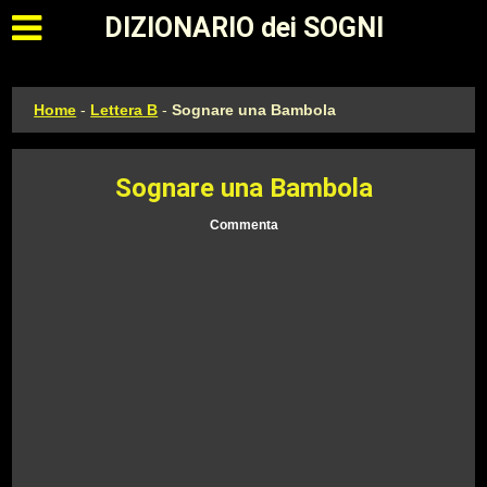
Apri il menu principale
DIZIONARIO dei SOGNI
Home
-
Lettera B
-
Sognare una Bambola
Sognare una Bambola
Commenta