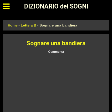
Apri il menu principale
DIZIONARIO dei SOGNI
Home
-
Lettera B
-
Sognare una bandiera
Sognare una bandiera
Commenta