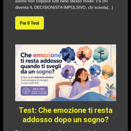
sonno non colpisce tutti nello stesso modo: c’è chi
diventa IL DECISIONISTA IMPULSIVO, chi scivola[...]
Fai Il Test
Test: Che emozione ti resta
addosso dopo un sogno?