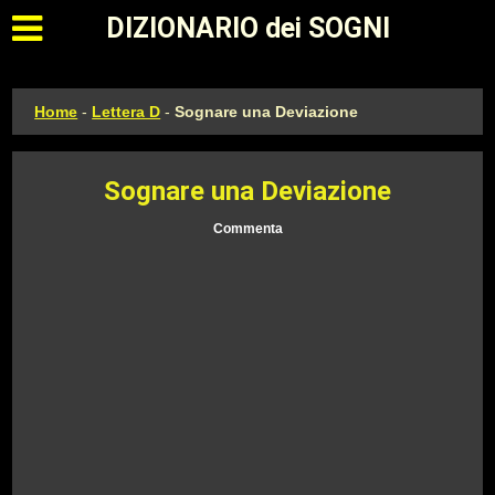
Apri il menu principale
DIZIONARIO dei SOGNI
Home
-
Lettera D
-
Sognare una Deviazione
Sognare una Deviazione
Commenta