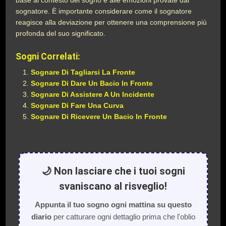
base al contesto del sogno e alle emozioni provate dal
sognatore. È importante considerare come il sognatore
reagisce alla deviazione per ottenere una comprensione più
profonda del suo significato.
Sogni Correlati:
Sognare Di Tagliarsi La Fronte
Sognare Di Dare Un Bacio In Fronte
Sognare Di Assistere A Un Incidente
Sognare Di Fare Una Curva
Sognare Di Ricevere Un Bacio In Fronte
🌙 Non lasciare che i tuoi sogni
svaniscano al risveglio!
Appunta il tuo sogno ogni mattina su questo
diario
per catturare ogni dettaglio prima che l'oblio