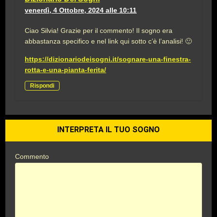
venerdì, 4 Ottobre, 2024 alle 10:11
Ciao Silvia! Grazie per il commento! Il sogno era
abbastanza specifico e nel link qui sotto c’è l’analisi! 🙂
https://dizionariodeisogni.it/sognare-una-finestra-
rotta-e-una-pianta-ferita/
Rispondi
INTERPRETA IL TUO SOGNO
Commento