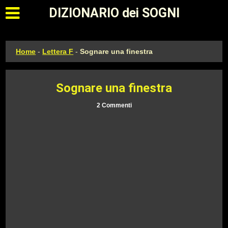
Apri il menu principale
DIZIONARIO dei SOGNI
Home
-
Lettera F
-
Sognare una finestra
Sognare una finestra
2 Commenti