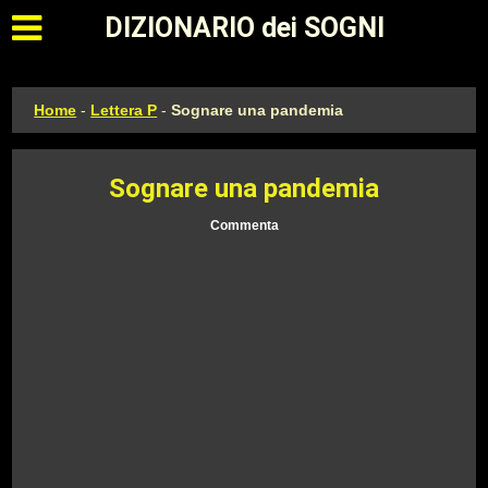
Apri il menu principale
DIZIONARIO dei SOGNI
Home
-
Lettera P
-
Sognare una pandemia
Sognare una pandemia
Commenta