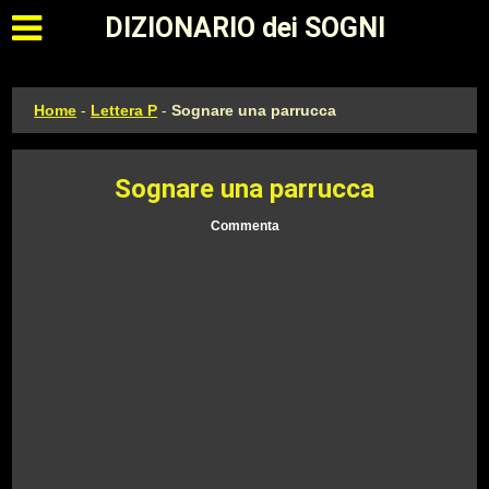
Apri il menu principale
DIZIONARIO dei SOGNI
Home
-
Lettera P
-
Sognare una parrucca
Sognare una parrucca
Commenta