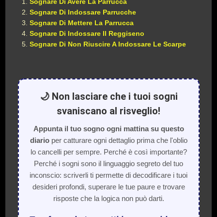
Sognare Di Avere La Parrucca
Sognare Di Indossare Parrucche
Sognare Di Mettere La Parrucca
Sognare Di Indossare Il Reggiseno
Sognare Di Non Riuscire A Indossare Le Scarpe
🌙 Non lasciare che i tuoi sogni
svaniscano al risveglio!
Appunta il tuo sogno ogni mattina su questo
diario
per catturare ogni dettaglio prima che l'oblio
lo cancelli per sempre. Perché è così importante?
Perché i sogni sono il linguaggio segreto del tuo
inconscio: scriverli ti permette di decodificare i tuoi
desideri profondi, superare le tue paure e trovare
risposte che la logica non può darti.