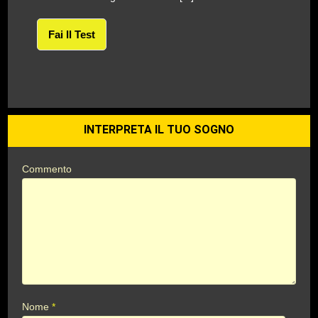
Fai Il Test
INTERPRETA IL TUO SOGNO
Commento
Nome
*