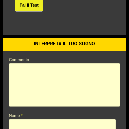
Fai Il Test
INTERPRETA IL TUO SOGNO
Commento
Nome
*