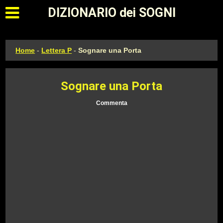
Apri il menu principale
DIZIONARIO dei SOGNI
Home
-
Lettera P
-
Sognare una Porta
Sognare una Porta
Commenta