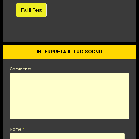
Fai Il Test
INTERPRETA IL TUO SOGNO
Commento
Nome
*