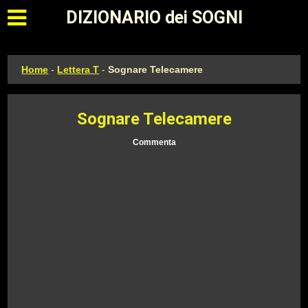
Apri il menu principale
DIZIONARIO dei SOGNI
Home
-
Lettera T
-
Sognare Telecamere
Sognare Telecamere
Commenta