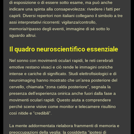
di esposizione o di essere sotto esame, ma può anche
indicare una spinta alla consapevolezza: rivedere i fatti per
capirli. Diversi repertori non italiani collegano il simbolo a tre
assi interpretativi ricorrenti: vigilanza/controllo,
memoria/ripasso degli eventi, immagine di sé sotto lo
sguardo altrui.
Il quadro neuroscientifico essenziale
Nel sonno con movimenti oculari rapidi, le reti cerebrali
emotive restano vivaci e ciò rende le immagini oniriche
intense e cariche di significato. Studi elettrofisiologici e di
neuroimaging hanno mostrato che un’area posteriore del
cervello, chiamata “zona calda posteriore”, segnala la
presenza dell’esperienza onirica anche fuori dalla fase a
movimenti oculari rapidi. Questo aiuta a comprendere
perché scene visive come monitor e telecamere risultino
così nitide e “credibili”.
La mente addormentata rielabora frammenti di memoria e
preoccupazioni della veglia: la cosiddetta “ipotesi di