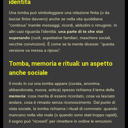
identità
Una tomba può simboleggiare una relazione finita (o da
lasciar finire davvero) anche se nella vita quotidiana
“continua” tramite messaggi, ricordi, abitudini o rimuginio. In
altri casi riguarda l’identità:
una parte di te che stai
superando
(ruoli, aspettative familiari, maschere sociali,
vecchie convinzioni). È come se la mente dicesse: “questa
versione va messa a riposo”.
Tomba, memoria e rituali: un aspetto
anche sociale
Il modo in cui una tomba appare (curata, anonima,
abbandonata, nuova, antica) spesso richiama il tema della
memoria
: cosa merita di essere ricordato, cosa va lasciato
andare, cosa è rimasto senza riconoscimento. Dal punto di
vista sociale, la tomba richiama i rituali di commiato: quando
mancano nella vita reale (o quando sono stati troppo rapidi),
il sogno può “ricrearli” per rimettere in ordine le emozioni.