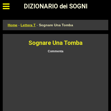
Apri il menu principale
DIZIONARIO dei SOGNI
Home
-
Lettera T
-
Sognare Una Tomba
Sognare Una Tomba
Commenta