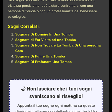
Se il sogno è ricorrente e ti lascia addosso ansia forte o
tristezza persistente, può aiutare confrontarsi con una
persona di fiducia o con un professionista del benessere
psicologico.
Sogni Correlati:
Sognare Di Dormire In Una Tomba
Sognare di Far Visita ad una Tomba
Sognare Di Non Trovare La Tomba Di Una persona
Cara
Sognare Di Pulire Una Tomba
Sognare Di Profanare Una Tomba
🌙 Non lasciare che i tuoi sogni
svaniscano al risveglio!
Appunta il tuo sogno ogni mattina su questo
diario
per catturare ogni dettaglio prima che l'oblio