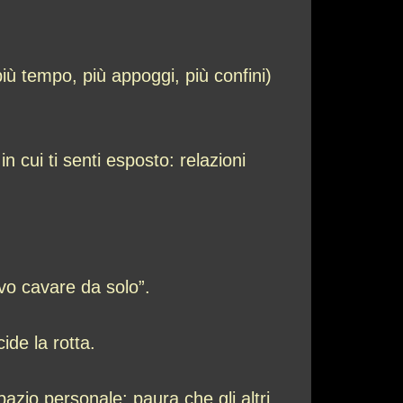
iù tempo, più appoggi, più confini)
 cui ti senti esposto: relazioni
vo cavare da solo”.
de la rotta.
pazio personale: paura che gli altri