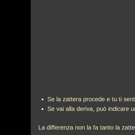
Se la zattera procede e tu ti sen
Se vai alla deriva, può indicare u
La differenza non la fa tanto la zatt