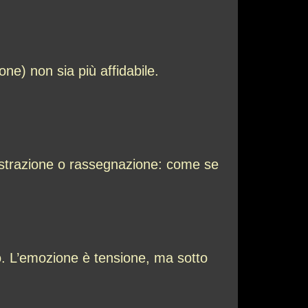
e) non sia più affidabile.
.
ustrazione o rassegnazione: come se
ato. L’emozione è tensione, ma sotto