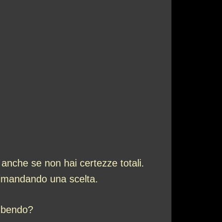
 anche se non hai certezze totali.
i rimandando una scelta.
subendo?