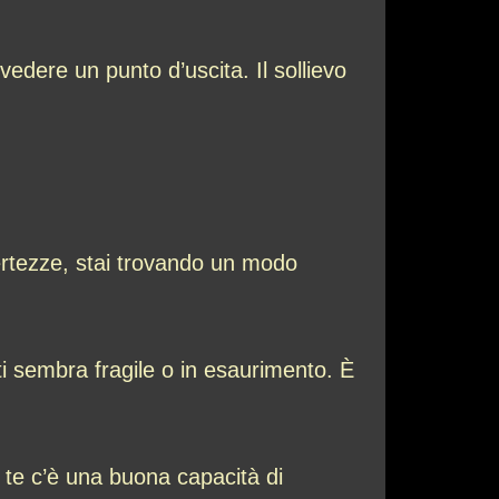
edere un punto d’uscita. Il sollievo
ertezze, stai trovando un modo
i sembra fragile o in esaurimento. È
i te c’è una buona capacità di