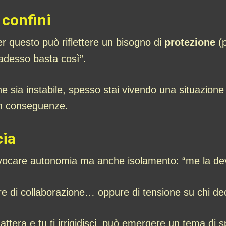
 confini
r questo può riflettere un bisogno di
protezione
(p
adesso basta così”.
sia instabile, spesso stai vivendo una situazione in
con conseguenze.
cia
evocare autonomia ma anche isolamento: “me la de
e di collaborazione… oppure di tensione su chi deci
attera e tu ti irrigidisci, può emergere un tema di s