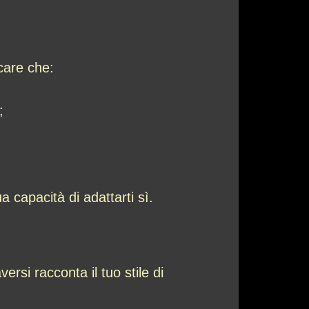
care che:
;
 capacità di adattarti sì.
rsi racconta il tuo stile di