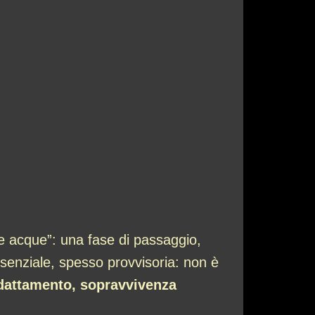
le acque”: una fase di passaggio,
 essenziale, spesso provvisoria: non è
dattamento, sopravvivenza