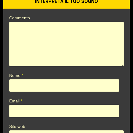
INTERPRETA IL TUO SOGNO
Commento
Nome
*
Email
*
Sito web