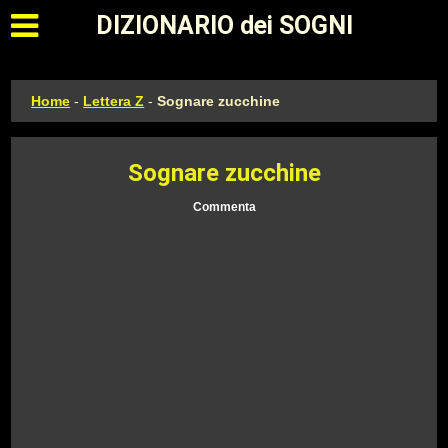
Apri il menu principale
DIZIONARIO dei SOGNI
Home
-
Lettera Z
-
Sognare zucchine
Sognare zucchine
Commenta