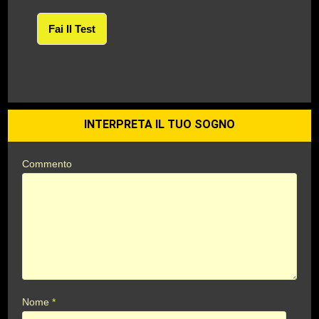
Fai Il Test
INTERPRETA IL TUO SOGNO
Commento
Nome
*