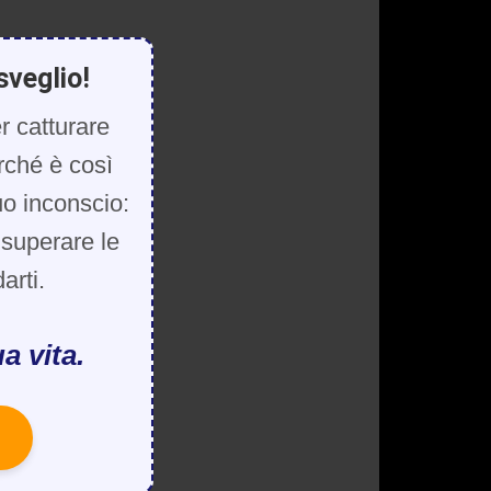
sveglio!
r catturare
rché è così
uo inconscio:
, superare le
arti.
a vita.