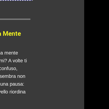
a Mente
tua mente
i? A volte ti
 confuso,
 sembra non
o una pausa:
ello riordina