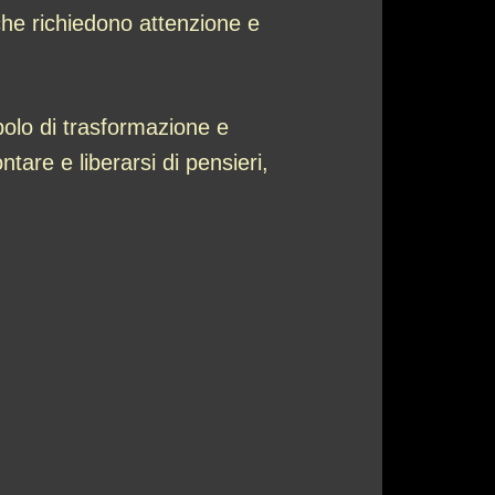
che richiedono attenzione e
olo di trasformazione e
tare e liberarsi di pensieri,