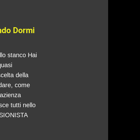
ando Dormi
ello stanco Hai
quasi
celta della
ndare, come
pazienza
ce tutti nello
CISIONISTA