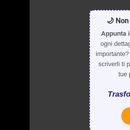
🌙 Non 
Appunta i
ogni detta
importante? 
scriverli ti
tue 
Trasfo