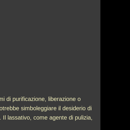
 di purificazione, liberazione o
otrebbe simboleggiare il desiderio di
 Il lassativo, come agente di pulizia,