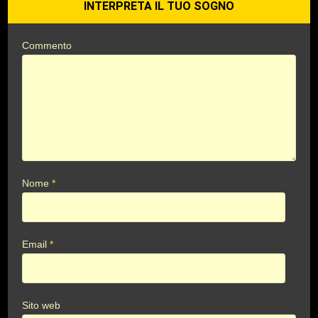
INTERPRETA IL TUO SOGNO
Commento
Nome
*
Email
*
Sito web