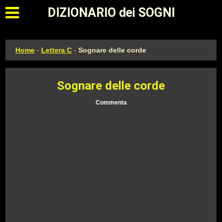
Apri il menu principale
DIZIONARIO dei SOGNI
Home
-
Lettera C
-
Sognare delle corde
Sognare delle corde
Commenta