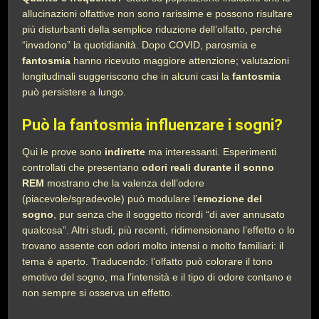
allucinazioni olfattive non sono rarissime e possono risultare
più disturbanti della semplice riduzione dell’olfatto, perché
“invadono” la quotidianità. Dopo COVID, parosmia e
fantosmia
hanno ricevuto maggiore attenzione; valutazioni
longitudinali suggeriscono che in alcuni casi la
fantosmia
può persistere a lungo.
Può la fantosmia influenzare i sogni?
Qui le prove sono
indirette
ma interessanti. Esperimenti
controllati che presentano
odori reali durante il sonno
REM
mostrano che la valenza dell’odore
(piacevole/sgradevole) può modulare l’
emozione del
sogno
, pur senza che il soggetto ricordi “di aver annusato
qualcosa”. Altri studi, più recenti, ridimensionano l’effetto o lo
trovano assente con odori molto intensi o molto familiari: il
tema è aperto. Traducendo: l’olfatto può colorare il tono
emotivo del sogno, ma l’intensità e il tipo di odore contano e
non sempre si osserva un effetto.