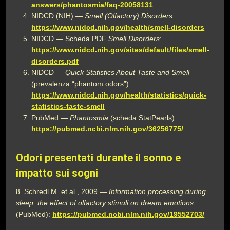
answers/phantosmia/faq-20058131
NIDCD (NIH) —
Smell (Olfactory) Disorders
:
https://www.nidcd.nih.gov/health/smell-disorders
NIDCD — Scheda PDF
Smell Disorders
:
https://www.nidcd.nih.gov/sites/default/files/smell-
disorders.pdf
NIDCD —
Quick Statistics About Taste and Smell
(prevalenza “phantom odors”):
https://www.nidcd.nih.gov/health/statistics/quick-
statistics-taste-smell
PubMed —
Phantosmia
(scheda StatPearls):
https://pubmed.ncbi.nlm.nih.gov/36256775/
Odori presentati durante il sonno e
impatto sui sogni
8. Schredl M. et al., 2009 —
Information processing during
sleep: the effect of olfactory stimuli on dream emotions
(PubMed):
https://pubmed.ncbi.nlm.nih.gov/19552703/