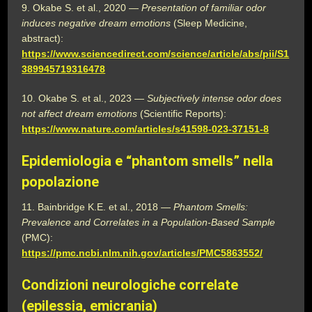
9. Okabe S. et al., 2020 —
Presentation of familiar odor
induces negative dream emotions
(Sleep Medicine,
abstract):
https://www.sciencedirect.com/science/article/abs/pii/S1
389945719316478
10. Okabe S. et al., 2023 —
Subjectively intense odor does
not affect dream emotions
(Scientific Reports):
https://www.nature.com/articles/s41598-023-37151-8
Epidemiologia e “phantom smells” nella
popolazione
11. Bainbridge K.E. et al., 2018 —
Phantom Smells:
Prevalence and Correlates in a Population-Based Sample
(PMC):
https://pmc.ncbi.nlm.nih.gov/articles/PMC5863552/
Condizioni neurologiche correlate
(epilessia, emicrania)