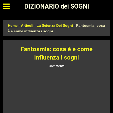
Apri il menu principale
DIZIONARIO dei SOGNI
Home
-
Articoli
-
La Scienza Dei Sogni
-
Fantosmia: cosa
è e come influenza i sogni
Fantosmia: cosa è e come
influenza i sogni
Commenta