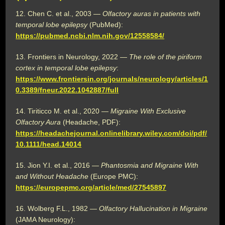
12. Chen C. et al., 2003 —
Olfactory auras in patients with
temporal lobe epilepsy
(PubMed):
https://pubmed.ncbi.nlm.nih.gov/12558584/
13. Frontiers in Neurology, 2022 —
The role of the piriform
cortex in temporal lobe epilepsy
:
https://www.frontiersin.org/journals/neurology/articles/1
0.3389/fneur.2022.1042887/full
14. Tiriticco M. et al., 2020 —
Migraine With Exclusive
Olfactory Aura
(Headache, PDF):
https://headachejournal.onlinelibrary.wiley.com/doi/pdf/
10.1111/head.14014
15. Jion Y.I. et al., 2016 —
Phantosmia and Migraine With
and Without Headache
(Europe PMC):
https://europepmc.org/article/med/27545897
16. Wolberg F.L., 1982 —
Olfactory Hallucination in Migraine
(JAMA Neurology):