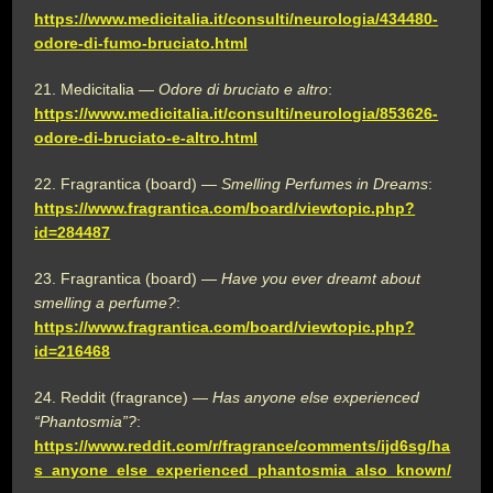
https://www.medicitalia.it/consulti/neurologia/434480-
odore-di-fumo-bruciato.html
21. Medicitalia —
Odore di bruciato e altro
:
https://www.medicitalia.it/consulti/neurologia/853626-
odore-di-bruciato-e-altro.html
22. Fragrantica (board) —
Smelling Perfumes in Dreams
:
https://www.fragrantica.com/board/viewtopic.php?
id=284487
23. Fragrantica (board) —
Have you ever dreamt about
smelling a perfume?
:
https://www.fragrantica.com/board/viewtopic.php?
id=216468
24. Reddit (fragrance) —
Has anyone else experienced
“Phantosmia”?
:
https://www.reddit.com/r/fragrance/comments/ijd6sg/ha
s_anyone_else_experienced_phantosmia_also_known/