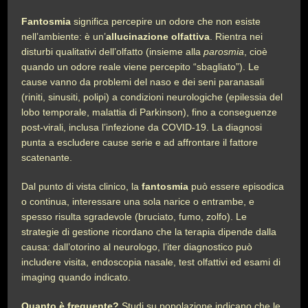
Fantosmia
significa percepire un odore che non esiste
nell’ambiente: è un’
allucinazione olfattiva
. Rientra nei
disturbi qualitativi dell’olfatto (insieme alla
parosmia
, cioè
quando un odore reale viene percepito “sbagliato”). Le
cause vanno da problemi del naso e dei seni paranasali
(riniti, sinusiti, polipi) a condizioni neurologiche (epilessia del
lobo temporale, malattia di Parkinson), fino a conseguenze
post-virali, inclusa l’infezione da COVID-19. La diagnosi
punta a escludere cause serie e ad affrontare il fattore
scatenante.
Dal punto di vista clinico, la
fantosmia
può essere episodica
o continua, interessare una sola narice o entrambe, e
spesso risulta sgradevole (bruciato, fumo, zolfo). Le
strategie di gestione ricordano che la terapia dipende dalla
causa: dall’otorino al neurologo, l’iter diagnostico può
includere visita, endoscopia nasale, test olfattivi ed esami di
imaging quando indicato.
Quanto è frequente?
Studi su popolazione indicano che le