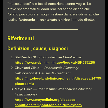
“mescolandosi” alle fasi di transizione sonno-veglia. Le
prove sperimentali su odori reali nel sonno dicono che
l’olfatto può colorare i sogni; restano da fare studi mirati che
testino
fantosmia → contenuto onirico
in modo diretto.
Riferimenti
Definizioni, cause, diagnosi
StatPearls (NCBI Bookshelf) —
Phantosmia
:
https://www.ncbi.nlm.nih.gov/books/NBK585128/
Cleveland Clinic —
Phantosmia (Olfactory
Hallucinations): Causes & Treatment
:
https://my.clevelandclinic.org/health/diseases/24799-
phantosmia
Mayo Clinic —
Phantosmia: What causes olfactory
hallucinations?
:
https://www.mayoclinic.org/diseases-
conditions/temporal-lobe-seizure/expert-