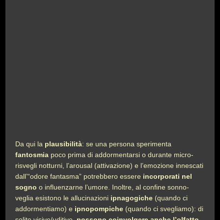
Da qui la
plausibilità
: se una persona sperimenta
fantosmia
poco prima di addormentarsi o durante micro-
risvegli notturni, l’arousal (attivazione) e l’emozione innescati
dall’“odore fantasma” potrebbero essere
incorporati nel
sogno
o influenzarne l’umore. Inoltre, al confine sonno-
veglia esistono le allucinazioni
ipnagogiche
(quando ci
addormentiamo) e
ipnopompiche
(quando ci svegliamo): di
solito visive/uditive,
possono coinvolgere anche l’olfatto