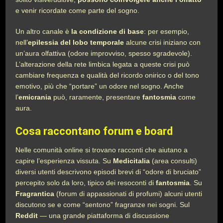
e venir ricordate come parte del sogno.
Un altro canale è
la condizione di base
: per esempio,
nell’
epilessia del lobo temporale
alcune crisi iniziano con
un’aura olfattiva (odore improvviso, spesso sgradevole).
L’alterazione della rete limbica legata a queste crisi può
cambiare frequenza e qualità del ricordo onirico o del tono
emotivo, più che “portare” un odore nel sogno. Anche
l’
emicrania
può, raramente, presentare
fantosmia
come
aura.
Cosa raccontano forum e board
Nelle comunità online si trovano racconti che aiutano a
capire l’esperienza vissuta. Su
Medicitalia
(area consulti)
diversi utenti descrivono episodi brevi di “odore di bruciato”
percepito solo da loro, tipico dei resoconti di
fantosmia
. Su
Fragrantica
(forum di appassionati di profumi) alcuni utenti
discutono se e come “sentono” fragranze nei sogni. Sul
Reddit
— una grande piattaforma di discussione