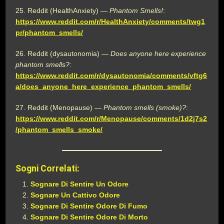
25. Reddit (HealthAnxiety) —
Phantom Smells!
:
https://www.reddit.com/r/HealthAnxiety/comments/twg1
pr/phantom_smells/
26. Reddit (dysautonomia) —
Does anyone here experience
phantom smells?
:
https://www.reddit.com/r/dysautonomia/comments/vftg6
a/does_anyone_here_experience_phantom_smells/
27. Reddit (Menopause) —
Phantom smells (smoke)?
:
https://www.reddit.com/r/Menopause/comments/1d2j7s2
/phantom_smells_smoke/
Sogni Correlati:
Sognare Di Sentire Un Odore
Sognare Un Cattivo Odore
Sognare Di Sentire Odore Di Fumo
Sognare Di Sentire Odore Di Morto