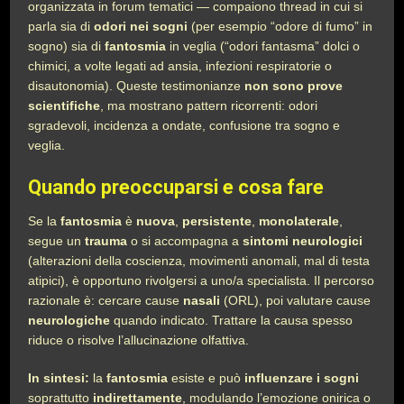
organizzata in forum tematici — compaiono thread in cui si
parla sia di
odori nei sogni
(per esempio “odore di fumo” in
sogno) sia di
fantosmia
in veglia (“odori fantasma” dolci o
chimici, a volte legati ad ansia, infezioni respiratorie o
disautonomia). Queste testimonianze
non sono prove
scientifiche
, ma mostrano pattern ricorrenti: odori
sgradevoli, incidenza a ondate, confusione tra sogno e
veglia.
Quando preoccuparsi e cosa fare
Se la
fantosmia
è
nuova
,
persistente
,
monolaterale
,
segue un
trauma
o si accompagna a
sintomi neurologici
(alterazioni della coscienza, movimenti anomali, mal di testa
atipici), è opportuno rivolgersi a uno/a specialista. Il percorso
razionale è: cercare cause
nasali
(ORL), poi valutare cause
neurologiche
quando indicato. Trattare la causa spesso
riduce o risolve l’allucinazione olfattiva.
In sintesi:
la
fantosmia
esiste e può
influenzare i sogni
soprattutto
indirettamente
, modulando l’emozione onirica o