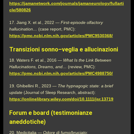
https://jamanetwork.com/journals/jamaneurology/fullarti
cle/580826
17. Jiang X. et al., 2022 —
First-episode olfactory
hallucination…
(case report, PMC):
https://pmc.ncbi.nlm.nih.gov/articles/PMC9530368/
Transizioni sonno–veglia e allucinazioni
18. Waters F. et al., 2016 —
What Is the Link Between
Hallucinations, Dreams, and…
(review, PMC):
https://pmc.ncbi.nlm.nih.gov/articles/PMC4988750/
19. Ghibellini R., 2023 —
The hypnagogic state: a brief
update
(Journal of Sleep Research, abstract):
https://onlinelibrary.wiley.com/doi/10.1111/jsr.13719
Forum e board (testimonianze
aneddotiche)
20. Medicitalia —
Odore di fumo/bruciato
: