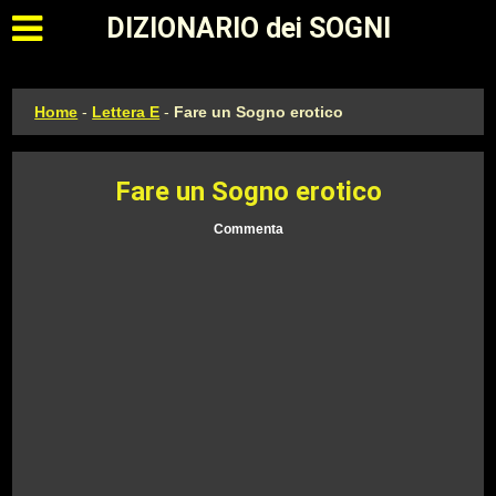
Apri il menu principale
DIZIONARIO dei SOGNI
Home
-
Lettera E
-
Fare un Sogno erotico
Fare un Sogno erotico
Commenta