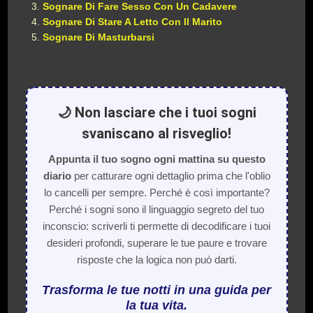
Sognare Di Fare Sesso Con Un Cadavere
Sognare Di Stare A Letto Con Il Marito
Sognare Di Masturbarsi
🌙 Non lasciare che i tuoi sogni
svaniscano al risveglio!
Appunta il tuo sogno ogni mattina su questo
diario
per catturare ogni dettaglio prima che l'oblio
lo cancelli per sempre. Perché è così importante?
Perché i sogni sono il linguaggio segreto del tuo
inconscio: scriverli ti permette di decodificare i tuoi
desideri profondi, superare le tue paure e trovare
risposte che la logica non può darti.
Trasforma le tue notti in una guida per
la tua vita.