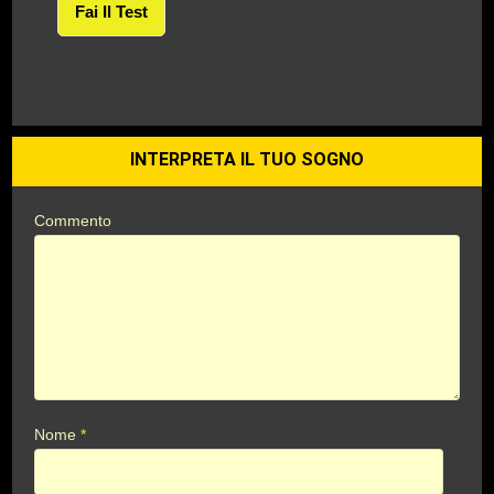
Fai Il Test
INTERPRETA IL TUO SOGNO
Commento
Nome
*