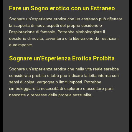
Fare un Sogno erotico con un Estraneo
Sognare un’esperienza erotica con un estraneo può riflettere
la scoperta di nuovi aspetti del proprio desiderio o
l’esplorazione di fantasie. Potrebbe simboleggiare il
desiderio di novità, avventura o la liberazione da restrizioni
autoimposte.
Sognare un’Esperienza Erotica Proibita
Sognare un’esperienza erotica che nella vita reale sarebbe
considerata proibita o tabù può indicare la lotta interna con
sensi di colpa, vergogna o limiti imposti. Potrebbe
simboleggiare la necessità di esplorare e accettare parti
nascoste o represse della propria sessualità.