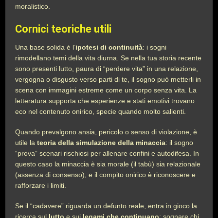
moralistico.
Cornici teoriche utili
Una base solida è l’
ipotesi di continuità
: i sogni
rimodellano temi della vita diurna. Se nella tua storia recente
sono presenti lutto, paura di “perdere vita” in una relazione,
vergogna o disgusto verso parti di te, il sogno può metterli in
scena con immagini estreme come un corpo senza vita. La
letteratura supporta che esperienze e stati emotivi trovano
eco nel contenuto onirico, specie quando molto salienti.
Quando prevalgono ansia, pericolo o senso di violazione, è
utile la
teoria della simulazione della minaccia
: il sogno
“prova” scenari rischiosi per allenare confini e autodifesa. In
questo caso la minaccia è sia morale (il tabù) sia relazionale
(assenza di consenso), e il compito onirico è riconoscere e
rafforzare i limiti.
Se il “cadavere” riguarda un defunto reale, entra in gioco la
ricerca sul
lutto
e sui
legami che continuano
: sognare chi