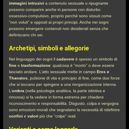
immagini intrusivi
a contenuto sessuale o ripugnante
possono comparire anche in persone con disturbo
ossessivo-compulsivo, proprio perché sono vissuti come
“non voluti” e opposti ai propri principi. Anche nei sogni
possono emergere contenuti non desiderati senza che
definiscano chi sei.
Archetipi, simboli e allegorie
Nel linguaggio dei sogni il
cadavere
è spesso un simbolo di
fine
e
trasformazione
: qualcosa è “morto” o deve essere
lasciato andare. L’atto sessuale mette in campo
Eros e
Thanatos
, pulsione di vita e principio di fine, come due forze
che si toccano per spingere a una riorganizzazione interna.
L’
ombra
(nella psicologia analitica, la parte istintiva e
rimossa) si fa vedere in forma estrema per chiedere
riconoscimento e responsabilità. Disgusto, colpa e vergogna
sono emozioni morali che segnalano la necessità di ridefinire
confini
e
valori
più che “colpe” reali.