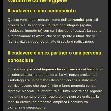
Varianti e come leggerle
Il cadavere è uno sconosciuto
Questa versione accentua il tema dell’
estraneità
: potresti
proiettare sullo sconosciuto tratti non integrati (apatia,
freddezza, immobilità) con cui il desiderio “cozza”. La scena
può richiamare relazioni che senti spente o rituali che vivi
“senza vita”, chiedendo un atto di scelta e riattivazione.
Il cadavere è un ex partner o una persona
conosciuta
Qui il sogno parla del
legame che continua
e del bisogno di
chiudere/trasformare una storia. La vicinanza erotica può
simboleggiare un contatto ultimo con ciò che è stato vivo,
per riconoscere che oggi è finito e farne memoria senza
restarne bloccati. La letteratura sul lutto mostra che sognare
i defunti è comune e può regolare emozioni e significati; la
tonalità erotica, se presente, amplifica il conflitto tra
vicinanza e separazione.