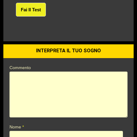
Fai Il Test
INTERPRETA IL TUO SOGNO
Commento
Nome
*