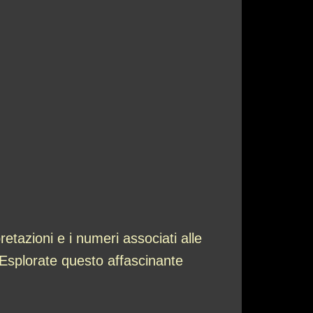
retazioni e i numeri associati alle
 Esplorate questo affascinante