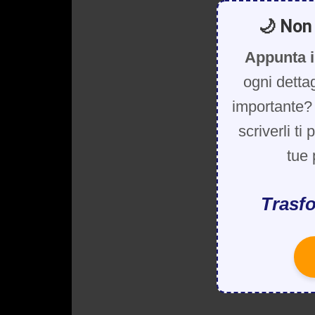
🌙 Non 
Appunta i
ogni detta
importante? 
scriverli ti
tue 
Trasfo