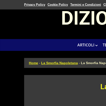
Privacy Policy
Cookie Policy
Termini e Condizioni
C
DIZI
ARTICOLI
T
Home
-
La Smorfia Napoletana
-
La Smorfia Napo
L