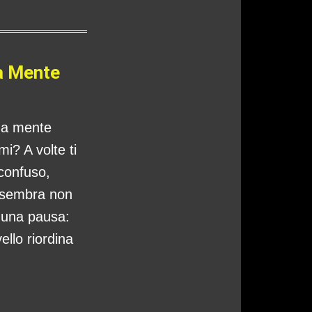
a Mente
tua mente
i? A volte ti
 confuso,
 sembra non
o una pausa:
ello riordina