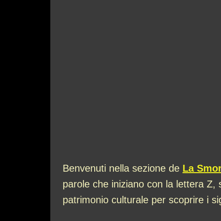
Benvenuti nella sezione de
La Smor
parole che iniziano con la lettera Z
patrimonio culturale per scoprire i si