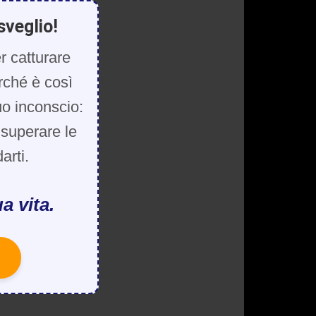
sveglio!
r catturare
rché è così
uo inconscio:
, superare le
arti.
a vita.