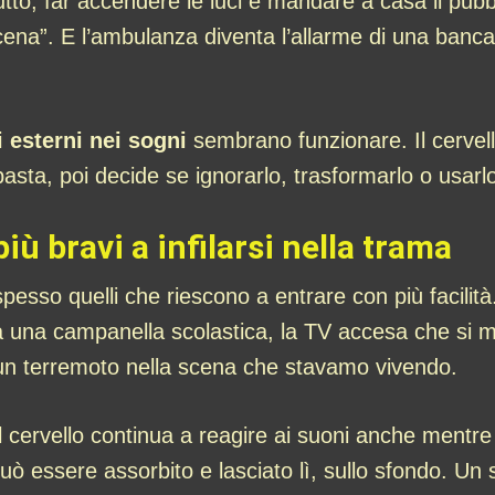
utto, far accendere le luci e mandare a casa il pubbl
cena”. E l’ambulanza diventa l’allarme di una banca
i esterni nei sogni
sembrano funzionare. Il cervel
sta, poi decide se ignorarlo, trasformarlo o usarlo
più bravi a infilarsi nella trama
 spesso quelli che riescono a entrare con più facil
a una campanella scolastica, la TV accesa che si me
n un terremoto nella scena che stavamo vivendo.
il cervello continua a reagire ai suoni anche mentr
essere assorbito e lasciato lì, sullo sfondo. Un s