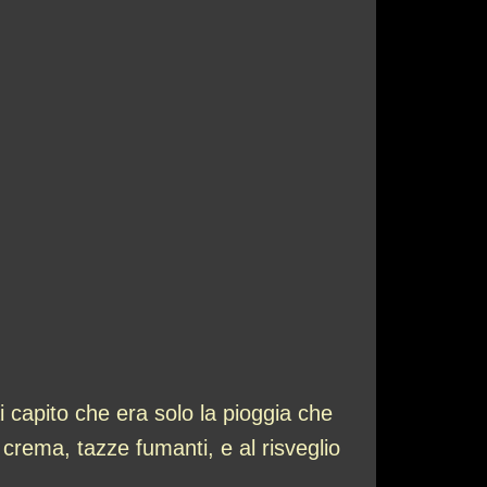
i capito che era solo la pioggia che
rema, tazze fumanti, e al risveglio