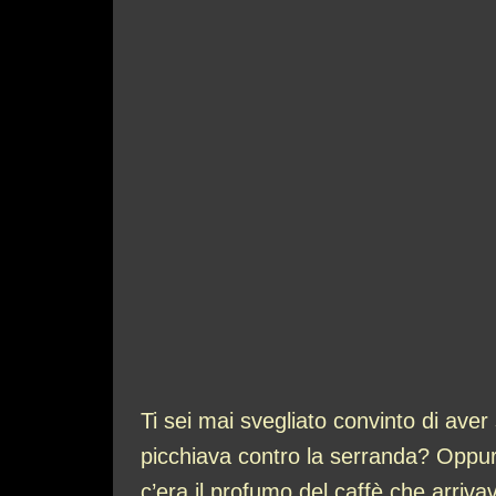
Ti sei mai svegliato convinto di aver
picchiava contro la serranda? Oppur
c’era il profumo del caffè che arriva