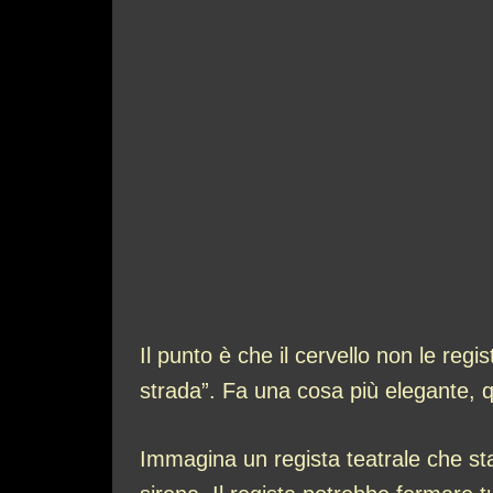
Il punto è che il cervello non le re
strada”. Fa una cosa più elegante, 
Immagina un regista teatrale che st