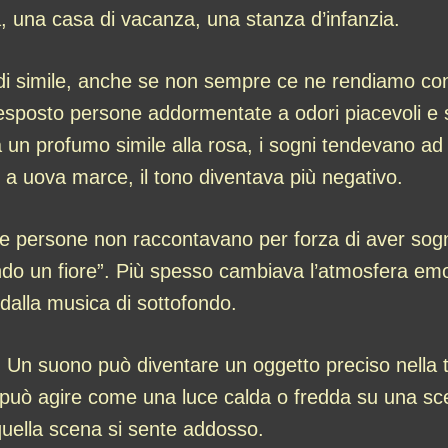
 una casa di vacanza, una stanza d’infanzia.
di simile, anche se non sempre ce ne rendiamo con
 esposto persone addormentate a odori piacevoli e s
n profumo simile alla rosa, i sogni tendevano ad
 a uova marce, il tono diventava più negativo.
 le persone non raccontavano per forza di aver so
do un fiore”. Più spesso cambiava l’atmosfera emo
 dalla musica di sottofondo.
 Un suono può diventare un oggetto preciso nella 
 può agire come una luce calda o fredda su una sc
quella scena si sente addosso.