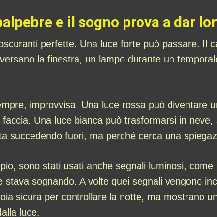
palpebre e il sogno prova a dar l
scuranti perfette. Una luce forte può passare. Il 
raversano la finestra, un lampo durante un temporale
empre, improvvisa. Una luce rossa può diventare u
n faccia. Una luce bianca può trasformarsi in neve, 
ta succedendo fuori, ma perché cerca una spiegaz
mpio, sono stati usati anche segnali luminosi, come l
he stava sognando. A volte quei segnali vengono i
oia sicura per controllare la notte, ma mostrano un
alla luce.