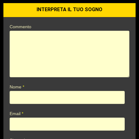
INTERPRETA IL TUO SOGNO
Commento
Nome
*
Email
*