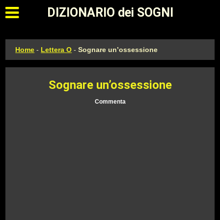
Apri il menu principale
DIZIONARIO dei SOGNI
Home
-
Lettera O
-
Sognare un’ossessione
Sognare un’ossessione
Commenta