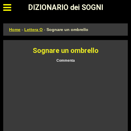
Apri il menu principale
DIZIONARIO dei SOGNI
Home
-
Lettera O
-
Sognare un ombrello
Sognare un ombrello
Commenta