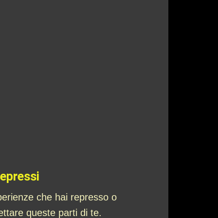
Repressi
sperienze che hai represso o
tare queste parti di te.