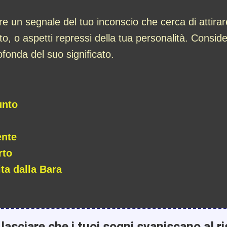
 un segnale del tuo inconscio che cerca di attirare
utto, o aspetti repressi della tua personalità. Consid
onda del suo significato.
unto
ente
rto
ta dalla Bara
lasciare che i tuoi sogni svaniscano al ri