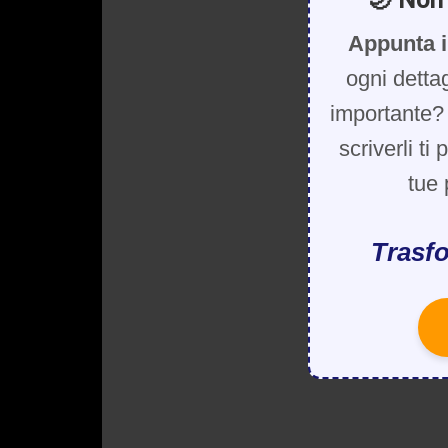
Appunta i
ogni detta
importante? 
scriverli ti
tue 
Trasfo