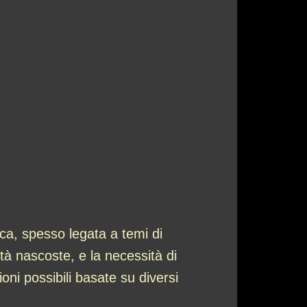
a, spesso legata a temi di
ità nascoste, e la necessità di
ioni possibili basate su diversi