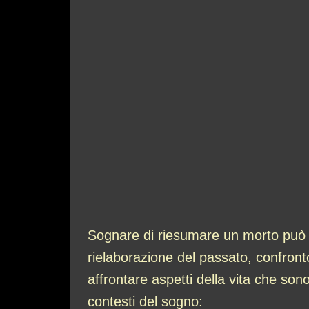
Sognare di riesumare un morto può e
rielaborazione del passato, confronto 
affrontare aspetti della vita che sono
contesti del sogno: