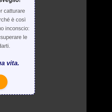
r catturare
rché è così
uo inconscio:
, superare le
arti.
a vita.