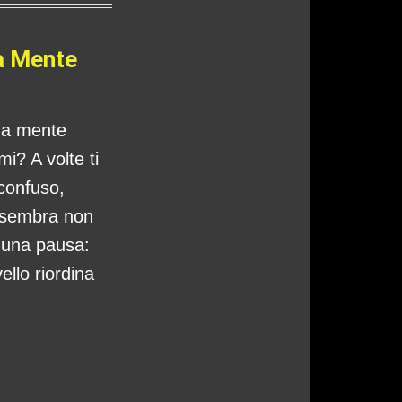
a Mente
tua mente
i? A volte ti
 confuso,
 sembra non
o una pausa:
ello riordina