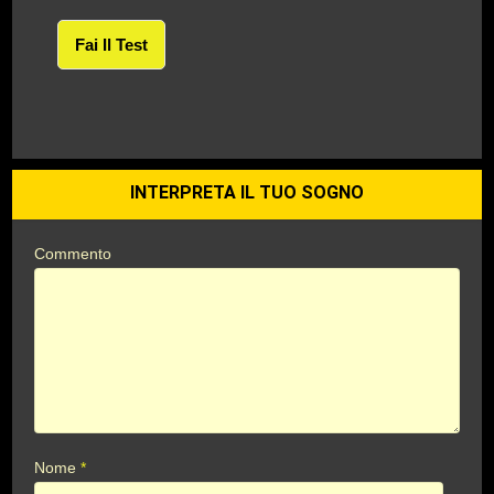
Fai Il Test
INTERPRETA IL TUO SOGNO
Commento
Nome
*