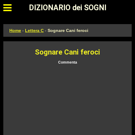
Apri il menu principale
DIZIONARIO dei SOGNI
Home
-
Lettera C
-
Sognare Cani feroci
Sognare Cani feroci
Commenta