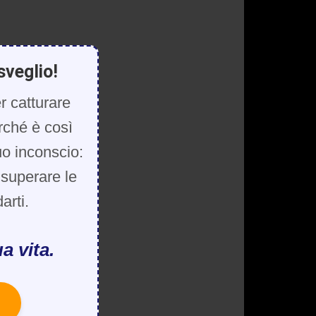
sveglio!
r catturare
rché è così
uo inconscio:
, superare le
arti.
a vita.