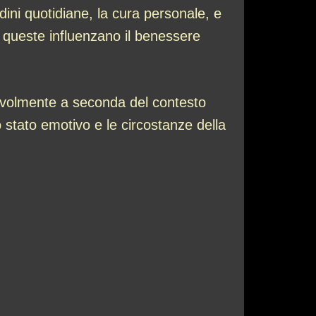
dini quotidiane, la cura personale, e
e queste influenzano il benessere
otevolmente a seconda del contesto
o stato emotivo e le circostanze della