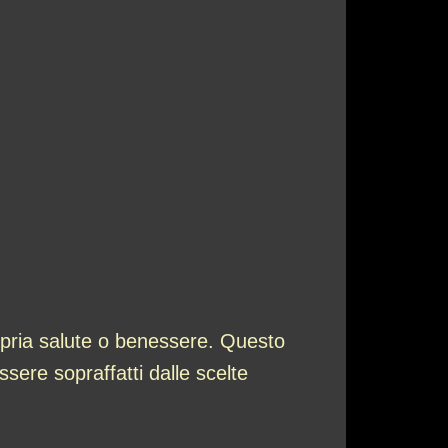
ropria salute o benessere. Questo
ssere sopraffatti dalle scelte