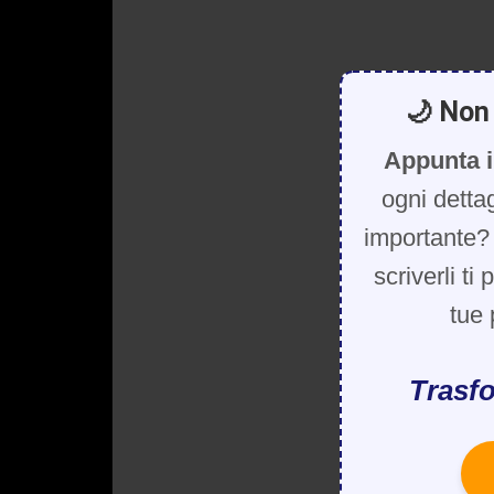
🌙 Non 
Appunta i
ogni detta
importante? 
scriverli ti
tue 
Trasfo