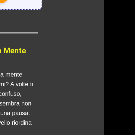
a Mente
tua mente
i? A volte ti
 confuso,
 sembra non
o una pausa:
ello riordina