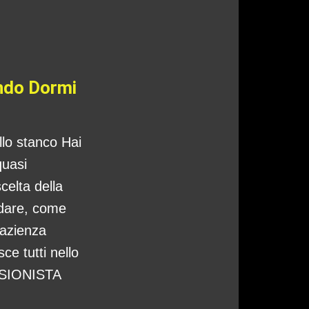
ando Dormi
ello stanco Hai
quasi
celta della
ndare, come
pazienza
ce tutti nello
CISIONISTA