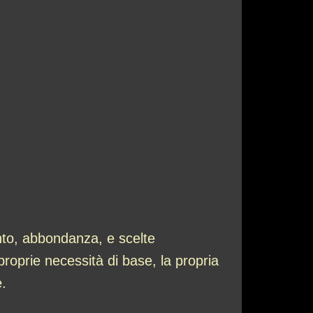
nto, abbondanza, e scelte
proprie necessità di base, la propria
e.