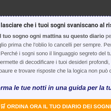
lasciare che i tuoi sogni svaniscano al ri
l tuo sogno ogni mattina su questo diario
pe
glio prima che l'oblio lo cancelli per sempre. Pe
Perché i sogni sono il linguaggio segreto del t
 permette di decodificare i tuoi desideri profondi
paure e trovare risposte che la logica non può d
rma le tue notti in una guida per la tu
🛒 ORDINA ORA IL TUO DIARIO DEI SOGNI