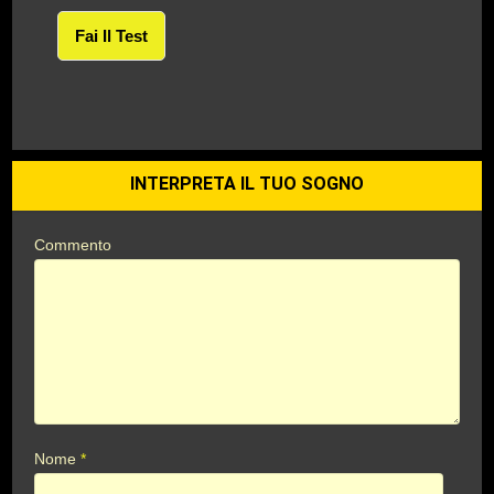
Fai Il Test
INTERPRETA IL TUO SOGNO
Commento
Nome
*