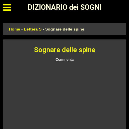
Apri il menu principale
DIZIONARIO dei SOGNI
Home
-
Lettera S
-
Sognare delle spine
Sognare delle spine
Commenta