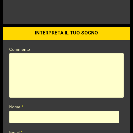
INTERPRETA IL TUO SOGNO
Commento
Nome
*
Email
*