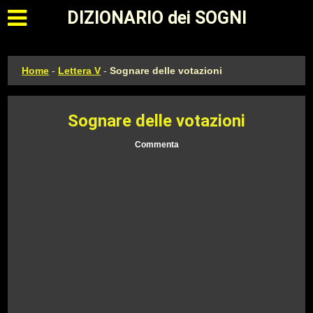
Apri il menu principale
DIZIONARIO dei SOGNI
Home
-
Lettera V
-
Sognare delle votazioni
Sognare delle votazioni
Commenta