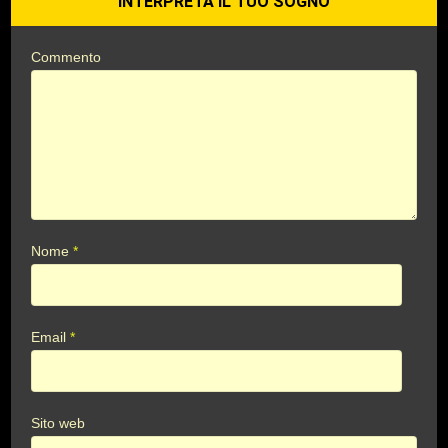
INTERPRETA IL TUO SOGNO
Commento
Nome
*
Email
*
Sito web