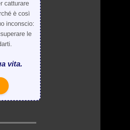
r catturare
rché è così
uo inconscio:
, superare le
arti.
a vita.