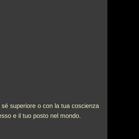
 sé superiore o con la tua coscienza
esso e il tuo posto nel mondo.