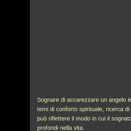
Sognare di accarezzare un angelo è 
temi di conforto spirituale, ricerca 
può riflettere il modo in cui il sognat
profondi nella vita.