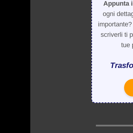
Appunta i
ogni detta
importante? 
scriverli ti
tue 
Trasfo