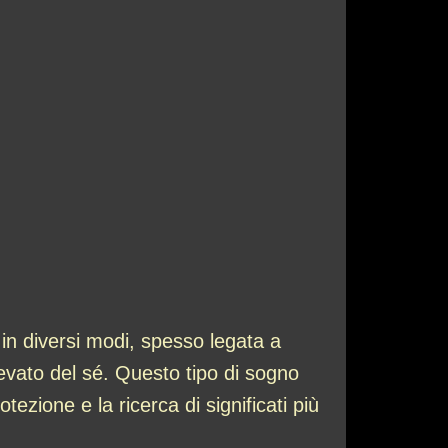
in diversi modi, spesso legata a
levato del sé. Questo tipo di sogno
otezione e la ricerca di significati più