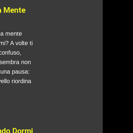
a Mente
tua mente
i? A volte ti
 confuso,
 sembra non
o una pausa:
ello riordina
ando Dormi