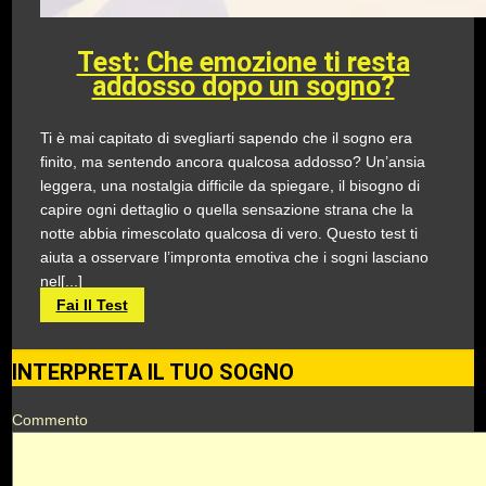
Test: Che emozione ti resta
addosso dopo un sogno?
Ti è mai capitato di svegliarti sapendo che il sogno era
finito, ma sentendo ancora qualcosa addosso? Un’ansia
leggera, una nostalgia difficile da spiegare, il bisogno di
capire ogni dettaglio o quella sensazione strana che la
notte abbia rimescolato qualcosa di vero. Questo test ti
aiuta a osservare l’impronta emotiva che i sogni lasciano
nel[...]
Fai Il Test
INTERPRETA IL TUO SOGNO
Commento