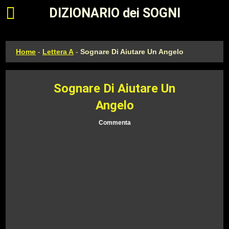
Apri il menu principale
DIZIONARIO dei SOGNI
Home
-
Lettera A
-
Sognare Di Aiutare Un Angelo
Sognare Di Aiutare Un
Angelo
Commenta