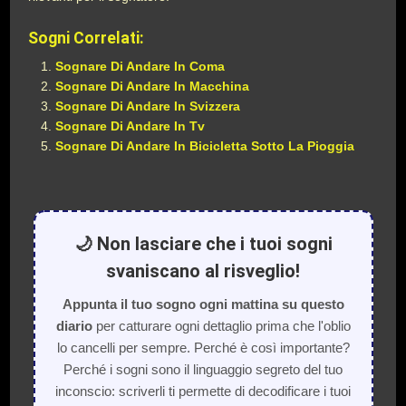
Sogni Correlati:
Sognare Di Andare In Coma
Sognare Di Andare In Macchina
Sognare Di Andare In Svizzera
Sognare Di Andare In Tv
Sognare Di Andare In Bicicletta Sotto La Pioggia
🌙 Non lasciare che i tuoi sogni
svaniscano al risveglio!
Appunta il tuo sogno ogni mattina su questo
diario
per catturare ogni dettaglio prima che l'oblio
lo cancelli per sempre. Perché è così importante?
Perché i sogni sono il linguaggio segreto del tuo
inconscio: scriverli ti permette di decodificare i tuoi