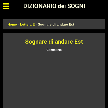
Apri il menu principale
DIZIONARIO dei SOGNI
Home
-
Lettera E
-
Sognare di andare Est
Sognare di andare Est
Commenta