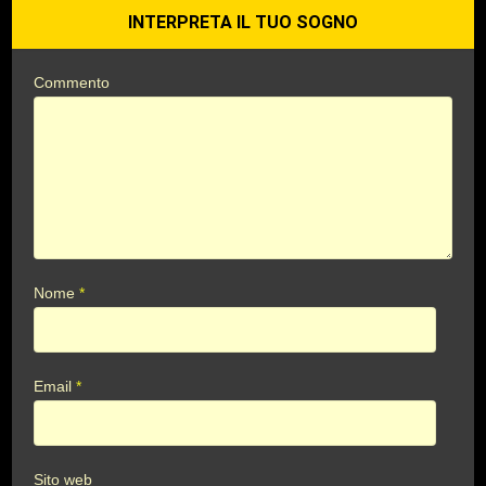
INTERPRETA IL TUO SOGNO
Commento
Nome
*
Email
*
Sito web