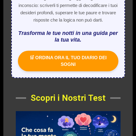
inconscio: scriverli ti permette di decodificare i tuoi
desideri profondi, superare le tue paure e trovare
risposte che la logica non può darti.
Trasforma le tue notti in una guida per
la tua vita.
🛒 ORDINA ORA IL TUO DIARIO DEI
SOGNI
Scopri i Nostri Test