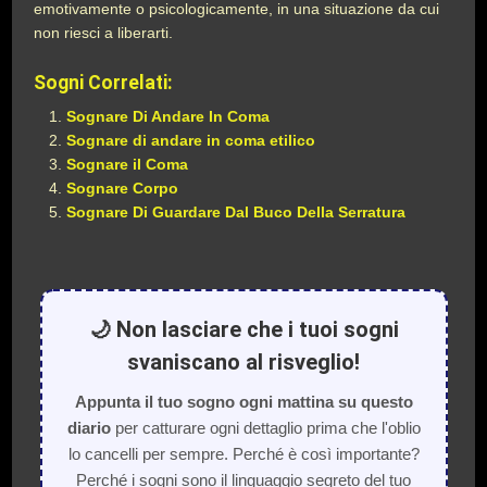
emotivamente o psicologicamente, in una situazione da cui
non riesci a liberarti.
Sogni Correlati:
Sognare Di Andare In Coma
Sognare di andare in coma etilico
Sognare il Coma
Sognare Corpo
Sognare Di Guardare Dal Buco Della Serratura
🌙 Non lasciare che i tuoi sogni
svaniscano al risveglio!
Appunta il tuo sogno ogni mattina su questo
diario
per catturare ogni dettaglio prima che l'oblio
lo cancelli per sempre. Perché è così importante?
Perché i sogni sono il linguaggio segreto del tuo