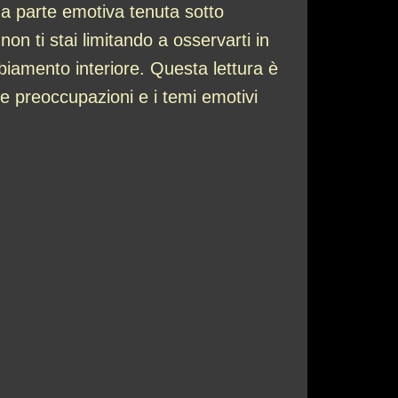
a parte emotiva tenuta sotto
on ti stai limitando a osservarti in
biamento interiore. Questa lettura è
le preoccupazioni e i temi emotivi