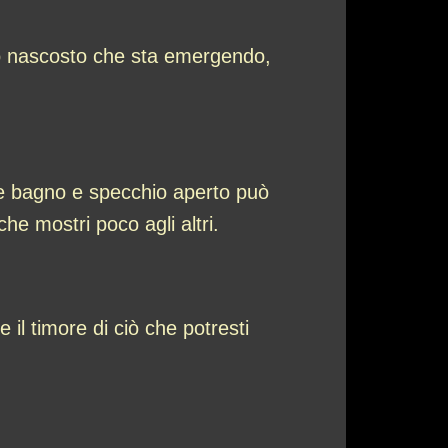
vo nascosto che sta emergendo,
ire bagno e specchio aperto può
he mostri poco agli altri.
e il timore di ciò che potresti