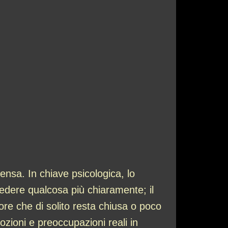
nsa. In chiave psicologica, lo
edere qualcosa più chiaramente; il
ore che di solito resta chiusa o poco
zioni e preoccupazioni reali in