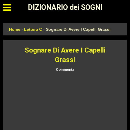
Apri il menu principale
DIZIONARIO dei SOGNI
Home
-
Lettera C
-
Sognare Di Avere I Capelli Grassi
Sognare Di Avere I Capelli
Grassi
Commenta