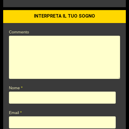
INTERPRETA IL TUO SOGNO
Commento
Nome
*
Email
*