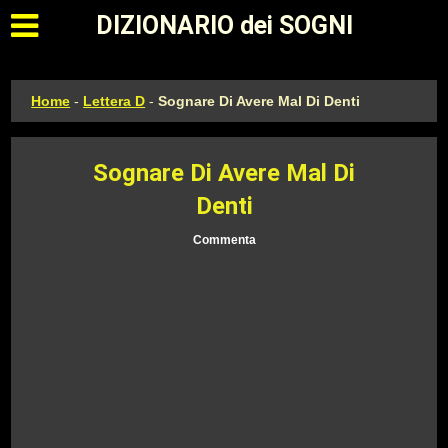
Apri il menu principale
DIZIONARIO dei SOGNI
Home
-
Lettera D
-
Sognare Di Avere Mal Di Denti
Sognare Di Avere Mal Di
Denti
Commenta