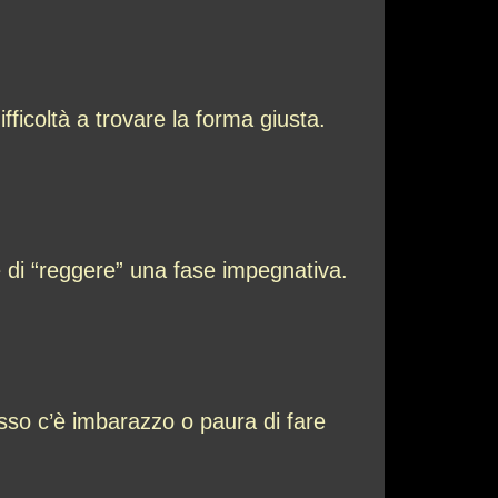
ficoltà a trovare la forma giusta.
ce di “reggere” una fase impegnativa.
esso c’è imbarazzo o paura di fare