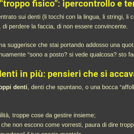
“troppo fisico”: ipercontrollo e t
to sui denti (li tocchi con la lingua, li stringi, li c
, di perdere la faccia, di non essere convincente.
, ma suggerisce che stai portando addosso una quot
inuamente “sono a posto? si vede qualcosa? sto fa
enti in più: pensieri che si acca
oppi denti
, denti che spuntano, o una bocca “affol
lità, troppe cose da gestire insieme;
e che non escono come vorresti, paura di dire tropp