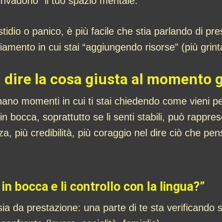
“invadono” il tuo spazio mentale.
tidio o panico, è più facile che stia parlando di pr
mento in cui stai “aggiungendo risorse” (più grinta
 dire la cosa giusta al momento 
no momenti in cui ti stai chiedendo come vieni per
 in bocca, soprattutto se li senti stabili, può rap
za, più credibilità, più coraggio nel dire ciò che pens
in bocca e li controllo con la lingua?”
sia da prestazione: una parte di te sta verificando s