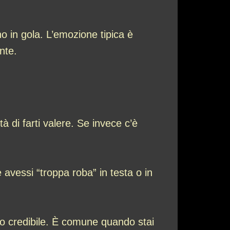
o in gola. L’emozione tipica è
nte.
tà di farti valere. Se invece c’è
avessi “troppa roba” in testa o in
e o credibile. È comune quando stai