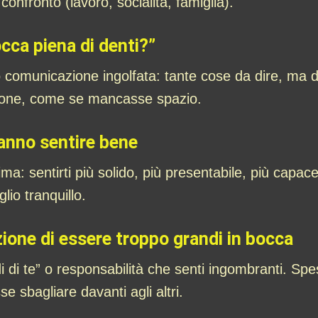
onfronto (lavoro, socialità, famiglia).
cca piena di denti?”
comunicazione ingolfata: tante cose da dire, ma dif
azione, come se mancasse spazio.
fanno sentire bene
ima: sentirti più solido, più presentabile, più capa
io tranquillo.
ione di essere troppo grandi in bocca
 di te” o responsabilità che senti ingombranti. Sp
se sbagliare davanti agli altri.