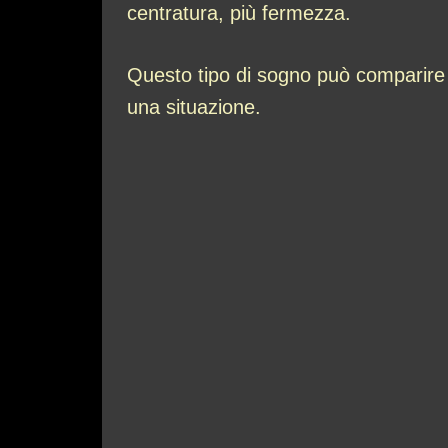
centratura, più fermezza.
Questo tipo di sogno può comparire d
una situazione.