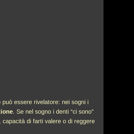
può essere rivelatore: nei sogni i
zione
. Se nel sogno i denti “ci sono”
à, capacità di farti valere o di reggere