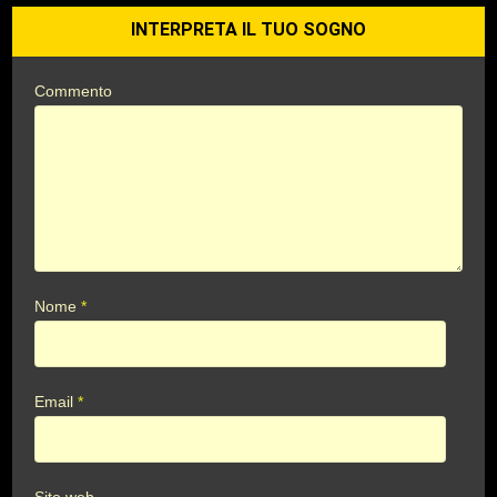
INTERPRETA IL TUO SOGNO
Commento
Nome
*
Email
*