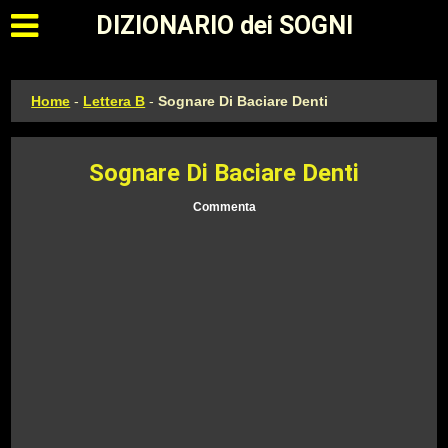
Apri il menu principale
DIZIONARIO dei SOGNI
Home
-
Lettera B
-
Sognare Di Baciare Denti
Sognare Di Baciare Denti
Commenta