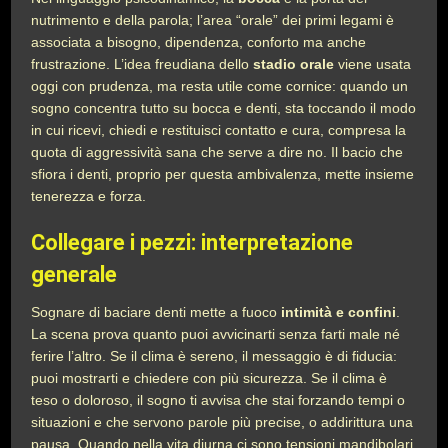
nutrimento e della parola; l’area “orale” dei primi legami è
associata a bisogno, dipendenza, conforto ma anche
frustrazione. L’idea freudiana dello
stadio orale
viene usata
oggi con prudenza, ma resta utile come cornice: quando un
sogno concentra tutto su bocca e denti, sta toccando il modo
in cui ricevi, chiedi e restituisci contatto e cura, compresa la
quota di aggressività sana che serve a dire no. Il bacio che
sfiora i denti, proprio per questa ambivalenza, mette insieme
tenerezza e forza.
Collegare i pezzi: interpretazione
generale
Sognare di baciare denti mette a fuoco
intimità e confini
.
La scena prova quanto puoi avvicinarti senza farti male né
ferire l’altro. Se il clima è sereno, il messaggio è di fiducia:
puoi mostrarti e chiedere con più sicurezza. Se il clima è
teso o doloroso, il sogno ti avvisa che stai forzando tempi o
situazioni e che servono parole più precise, o addirittura una
pausa. Quando nella vita diurna ci sono tensioni mandibolari