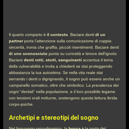
Il quarto comparto è
il contesto
. Baciare denti
di un
partner
porta l’attenzione sulla comunicazione di coppia:
sincerità, ironia che graffia, piccoli risentimenti. Baciare denti
di uno sconosciuto
punta su curiosità e timore dell’ignoto.
Baciare
denti rotti, storti, sanguinanti
accentua il tema
della vulnerabilità e invita a chiederti se stai proteggendo
abbastanza la tua autostima. Se nella vita reale stai
serrando i denti o digrignando, il sogno può essere anche un
campanello somatico, oltre che simbolico. La prevalenza dei
sogni “dentali” nella popolazione, e il loro possibile legame
con tensioni orali notturne, sostengono questa lettura ibrida
corpo-psiche.
Archetipi e stereotipi del sogno
Nel linguaggio psicodinamico, la
bocca
è la porta del