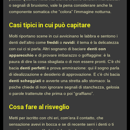
o segnali di bruxismo, vale la pena considerare anche la
componente somatica che “colora” l’immagine notturna.
Casi tipici in cui può capitare
Molti riportano scene in cui avvicinano le labbra e sentono i
denti dell’altro come
freddi
o
ruvidi
: il tema è la delicatezza
con cui ci si parla. Altri sognano di baciare
denti con
apparecchio
e di provare imbarazzo o goffaggine: è la
paura di dire la cosa sbagliata o di non essere pronti. C’è chi
bacia
denti perfetti
e prova ammirazione: qui il sogno parla
di idealizzazione e desiderio di approvazione. E c’è chi bacia
denti scheggiati
e avverte una stretta allo stomaco: la
psiche chiede di non ignorare segnali di stanchezza, gelosia
o parole trattenute che prima o poi “graffiano”.
Cosa fare al risveglio
Metti per iscritto con chi eri, com’era il contatto, che
sensazione avevi in bocca e se di recente serri i denti o ti