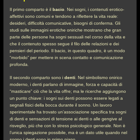
Il primo comparto è il
bacio
. Nei sogni, i contenuti erotico-
affettivi sono comuni e tendono a riflettere la vita reale:
desideri, difficoltà comunicative, bisogni di conferma. Gli
studi sulle immagini erotiche oniriche mostrano che gran
parte delle persone ha sogni sessuali nel corso della vita e
che il contenuto spesso segue il filo delle relazioni e dei
pensieri del periodo. Il bacio, in questo quadro, è un modo
“morbido” per mettere in scena contatto e comunicazione
profonda.
Il secondo comparto sono i
denti
. Nel simbolismo onirico
moderno, i denti parlano di immagine, forza e capacità di
“masticare” ciò che la vita offre; ma le ricerche aggiungono
un punto chiave: i sogni sui denti possono essere legati a
segnali fisici della bocca durante il sonno. Un lavoro
sperimentale ha trovato un’associazione specifica tra sogni
di denti e sensazioni di tensione ai denti o alle gengive al
risveglio, più che con lo stress psicologico generale. Non è
l’unica spiegazione possibile, ma è un dato utile quando nel
sogno i denti sono in primo piano.