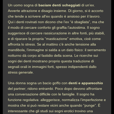
Un uomo sogna di
baciare denti scheggiati
di un’ex.
Avverte attrazione e disagio insieme. Di giorno, si è accorto
che tende a scrivere all’ex quando è ansioso per il lavoro.
Qui i denti rovinati non dicono che l’ex “è sbagliata”, ma che
il modo di cercare conforto gli graffia l’autostima. Il sogno
suggerisce di cercare rassicurazione in altre fonti, più stabili,
e di riparare la propria “masticazione” emotiva, cioè come
affronta lo stress. Se al mattino c’è anche tensione alla
mandibola, l’immagine si salda a un dato fisico: il serramento
notturno dà corpo al fastidio della scena. Le ricerche sui
sogni dei denti mostrano proprio questa traduzione di
segnali orali in immagini forti, spesso indipendenti dallo
stress generale.
Una donna sogna un bacio goffo con
denti e apparecchio
del partner; ridono entrambi. Poco dopo devono affrontare
una conversazione difficile con le famiglie. Il sogno ha
funzione regolativa: alleggerisce, normalizza l’imperfezione e
mostra che si può restare vicini anche quando “punge”. È
interessante che gli studi sui sogni erotici trovino una