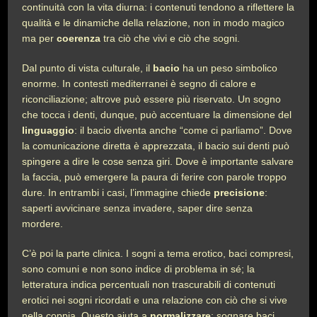
continuità con la vita diurna: i contenuti tendono a riflettere la
qualità e le dinamiche della relazione, non in modo magico
ma per
coerenza
tra ciò che vivi e ciò che sogni.
Dal punto di vista culturale, il
bacio
ha un peso simbolico
enorme. In contesti mediterranei è segno di calore e
riconciliazione; altrove può essere più riservato. Un sogno
che tocca i denti, dunque, può accentuare la dimensione del
linguaggio
: il bacio diventa anche “come ci parliamo”. Dove
la comunicazione diretta è apprezzata, il bacio sui denti può
spingere a dire le cose senza giri. Dove è importante salvare
la faccia, può emergere la paura di ferire con parole troppo
dure. In entrambi i casi, l’immagine chiede
precisione
:
saperti avvicinare senza invadere, saper dire senza
mordere.
C’è poi la parte clinica. I sogni a tema erotico, baci compresi,
sono comuni e non sono indice di problema in sé; la
letteratura indica percentuali non trascurabili di contenuti
erotici nei sogni ricordati e una relazione con ciò che si vive
nella coppia. Questo aiuta a
normalizzare
: sognare baci