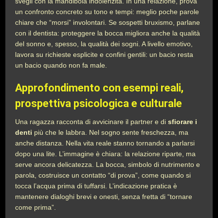
svegli con la mandibola indolenzita. In una relazione, prova
un confronto concreto su tono e tempi: meglio poche parole
chiare che “morsi” involontari. Se sospetti bruxismo, parlane
con il dentista: proteggere la bocca migliora anche la qualità
del sonno e, spesso, la qualità dei sogni. A livello emotivo,
lavora su richieste esplicite e confini gentili: un bacio resta
un bacio quando non fa male.
Approfondimento con esempi reali,
prospettiva psicologica e culturale
Una ragazza racconta di avvicinare il partner e di
sfiorare i
denti
più che le labbra. Nel sogno sente freschezza, ma
anche distanza. Nella vita reale stanno tornando a parlarsi
dopo una lite. L’immagine è chiara: la relazione riparte, ma
serve ancora delicatezza. La bocca, simbolo di nutrimento e
parola, costruisce un contatto “di prova”, come quando si
tocca l’acqua prima di tuffarsi. L’indicazione pratica è
mantenere dialoghi brevi e onesti, senza fretta di “tornare
come prima”.